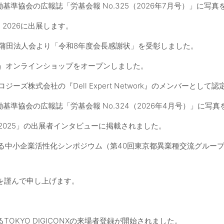
働基準協会の広報誌「労基会報 No.325（2026年7月号）」に写
PO 2026に出展します。
蒲田法人会より「令和8年度会長感謝状」を受彰しました。
』オンラインショップをオープンしました。
ジーズ株式会社の『Dell Expert Network』のメンバーとして
働基準協会の広報誌「労基会報 No.324（2026年4月号）」に写
2025」の出展者インタビューに掲載されました。
る中小企業活性化シンポジウム（第40回東京都異業種交流グルー
を謹んで申し上げます。
TOKYO DIGICONXの来場者登録が開始されました。