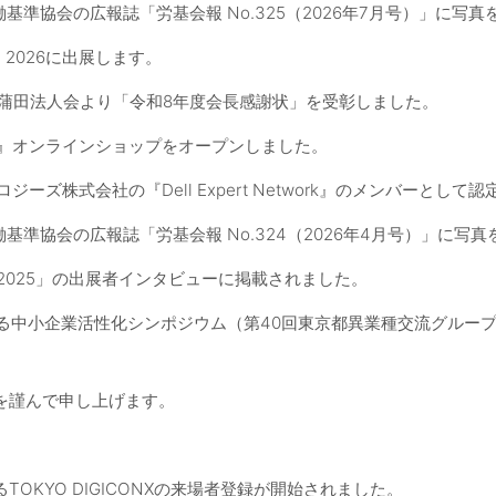
働基準協会の広報誌「労基会報 No.325（2026年7月号）」に写
PO 2026に出展します。
蒲田法人会より「令和8年度会長感謝状」を受彰しました。
』オンラインショップをオープンしました。
ジーズ株式会社の『Dell Expert Network』のメンバーとして
働基準協会の広報誌「労基会報 No.324（2026年4月号）」に写
2025」の出展者インタビューに掲載されました。
る中小企業活性化シンポジウム（第40回東京都異業種交流グルー
を謹んで申し上げます。
TOKYO DIGICONXの来場者登録が開始されました。