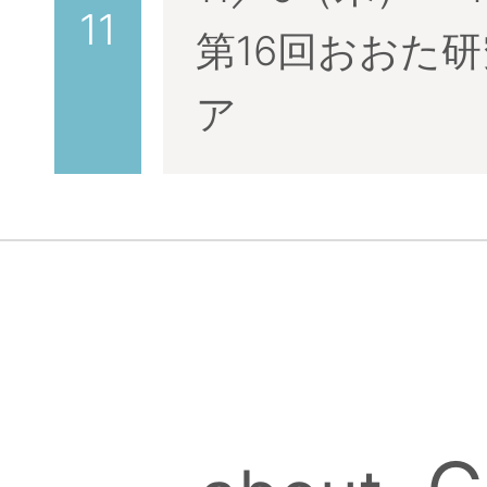
11
第16回おおた
ようこそ！
ア