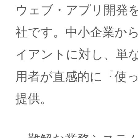
ウェブ・アプリ開発
社です。中小企業か
スマブラ大
開催中
イアントに対し、単
乾き
用者が直感的に『使
提供。