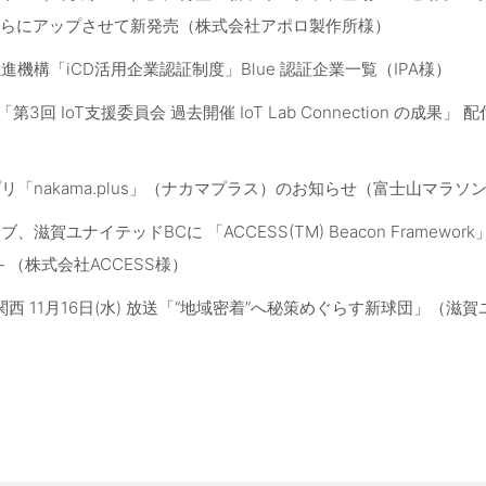
性をさらにアップさせて新発売（株式会社アポロ製作所様）
機構「iCD活用企業認証制度」Blue 認証企業一覧（IPA様）
3回 IoT支援委員会 過去開催 IoT Lab Connection の成果」 
「nakama.plus」（ナカマプラス）のお知らせ（富士山マラソ
滋賀ユナイテッドBCに 「ACCESS(TM) Beacon Framew
－（株式会社ACCESS様）
関西 11月16日(水) 放送「“地域密着”へ秘策めぐらす新球団」（滋