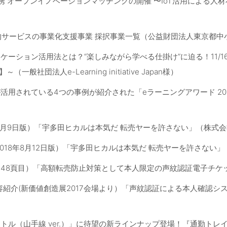
携 オープンイノベーションマッチングの開催 〜IoT活用による人
新的サービスの事業化支援事業 採択事業一覧（公益財団法人東京都
ーション活用法とは？“楽しみながら学べる仕掛け”に迫る！11/16(金)
（一般社団法人e-Learning initiative Japan様）
活用されている4つの事例が紹介された「eラーニングアワード 20
年8月9日版）「宇多田ヒカルは本気だ 転売ヤーを許さない」（株式
2018年8月12日版）「宇多田ヒカルは本気だ 転売ヤーを許さない
48頁目）「高額転売防止対策として本人限定の声紋認証電子チケ
容紹介(新価値創造展2017会場より）「声紋認証による本人確認シス
トル（山手線 ver.）」に待望の新ラインナップ登場！『通勤ト