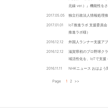
北線 ver.）』機能
2017.05.05
独立行政法人情報処理推進
2017.01.01
IoT推進ラボ 支援委員会「第
推進ラボ様）
2016.12.12
外国人ランナー支援アプリ
2016.12.12
滋賀県初のプロ野球クラブ、
域活性化を、IoTで支援
2016.11.11
NHKニュース おはよう
Page
1
2
>>