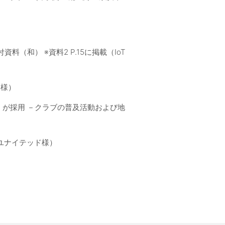
配付資料（和） ※資料2 P.15に掲載（IoT
ン様）
ork」が採用 －クラブの普及活動および地
賀ユナイテッド様）