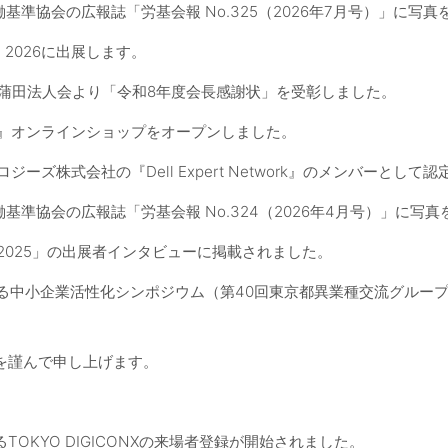
働基準協会の広報誌「労基会報 No.325（2026年7月号）」に写
PO 2026に出展します。
蒲田法人会より「令和8年度会長感謝状」を受彰しました。
』オンラインショップをオープンしました。
ジーズ株式会社の『Dell Expert Network』のメンバーとして
働基準協会の広報誌「労基会報 No.324（2026年4月号）」に写
2025」の出展者インタビューに掲載されました。
る中小企業活性化シンポジウム（第40回東京都異業種交流グルー
を謹んで申し上げます。
TOKYO DIGICONXの来場者登録が開始されました。