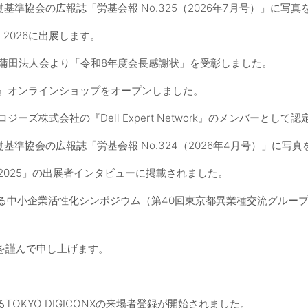
働基準協会の広報誌「労基会報 No.325（2026年7月号）」に写
PO 2026に出展します。
蒲田法人会より「令和8年度会長感謝状」を受彰しました。
』オンラインショップをオープンしました。
ジーズ株式会社の『Dell Expert Network』のメンバーとして
働基準協会の広報誌「労基会報 No.324（2026年4月号）」に写
2025」の出展者インタビューに掲載されました。
る中小企業活性化シンポジウム（第40回東京都異業種交流グルー
を謹んで申し上げます。
TOKYO DIGICONXの来場者登録が開始されました。