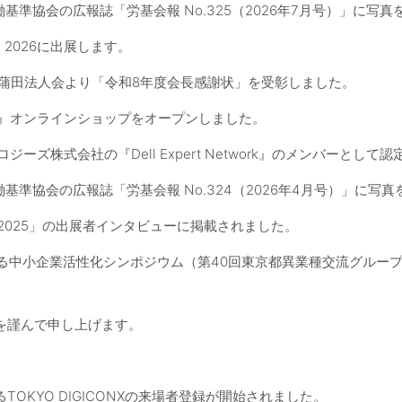
働基準協会の広報誌「労基会報 No.325（2026年7月号）」に写
PO 2026に出展します。
蒲田法人会より「令和8年度会長感謝状」を受彰しました。
』オンラインショップをオープンしました。
ジーズ株式会社の『Dell Expert Network』のメンバーとして
働基準協会の広報誌「労基会報 No.324（2026年4月号）」に写
2025」の出展者インタビューに掲載されました。
る中小企業活性化シンポジウム（第40回東京都異業種交流グルー
を謹んで申し上げます。
TOKYO DIGICONXの来場者登録が開始されました。