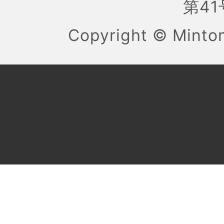
第41号
Copyright ©
Mint