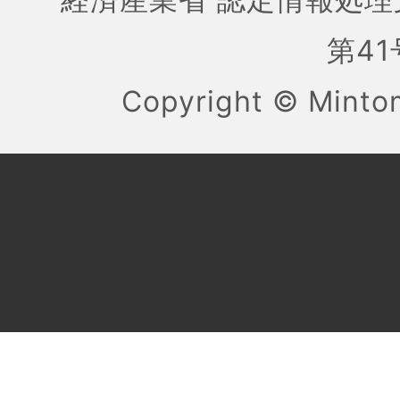
第41号
Copyright ©
Mint