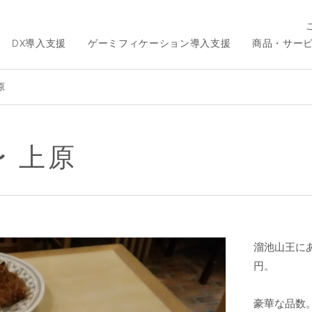
DX導入支援
ゲーミフィケーション導入支援
商品・サー
原
〜 上原
溜池山王に
円。
豪華な品数