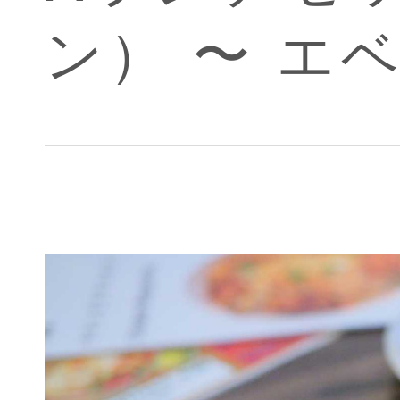
ン） 〜 エ