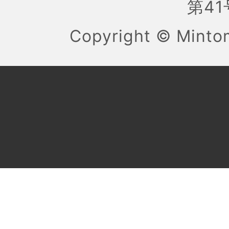
第41号
Copyright ©
Mint