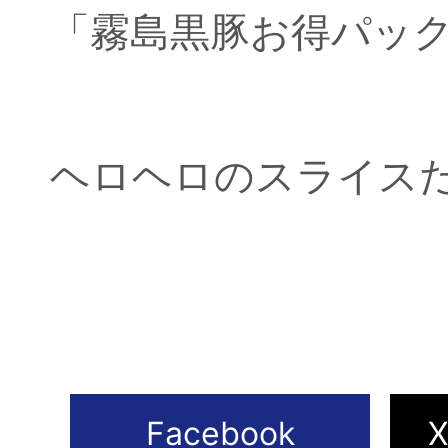
「霧島黒豚お得パッ
ヘロヘロのスライス