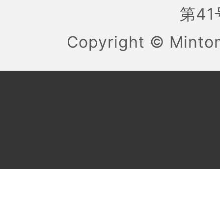
第41号
Copyright ©
Mint