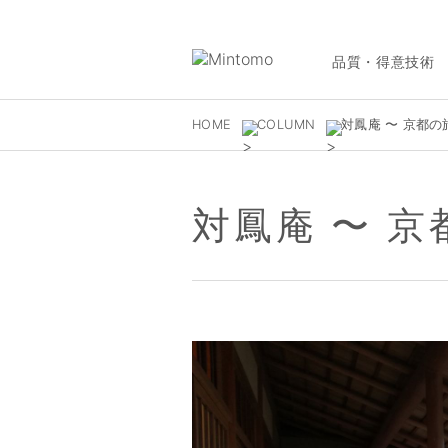
品質・得意技術
HOME
COLUMN
対鳳庵 〜 京都の旅 
対鳳庵 〜 京都