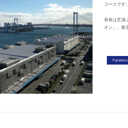
コースです
昼食は芝浦
オン」。東