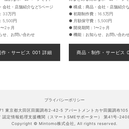
・会社・店舗紹介など5ページ
●
構成：商品・会社・店舗紹介な
：33万円
●
初期制作費：16.5万円
5,500円
●
月額保守費：5,500円
1〜2ヶ月
●
開発期間：1〜2ヶ月
らせ、お問い合わせ
●
機能：お知らせ、お問い合わ
プライバシーポリシー
071 東京都大田区田園調布2-42-5 アパートメントカヤ田園調布105 TEL
 認定情報処理支援機関（スマートSMEサポーター） 第41号-240800
Copyright ©
Mintomo株式会社,
All rights reserved.