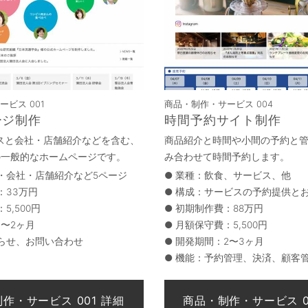
ビス 001
商品・制作・サービス 004
ージ制作
時間予約サイト制作
スと会社・店舗紹介などを含む、
商品紹介と時間や小間の予約と
の一般的なホームページです。
み合わせて時間予約します。
・会社・店舗紹介など5ページ
●
業種：飲食、サービス、他
：33万円
●
構成：サービスの予約提供と
5,500円
●
初期制作費：88万円
1〜2ヶ月
●
月額保守費：5,500円
らせ、お問い合わせ
●
開発期間：2〜3ヶ月
●
機能：予約管理、決済、顧客