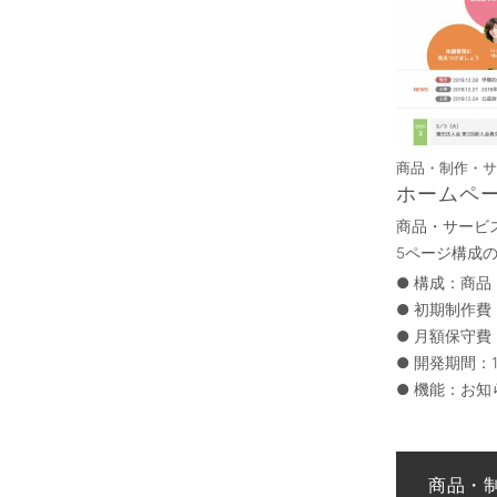
商品・制作・サー
ホームペ
商品・サービ
5ページ構成
●
構成：商品
●
初期制作費
●
月額保守費：
●
開発期間：
●
機能：お知