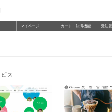
例
マイページ
カート・決済機能
受注
ービス