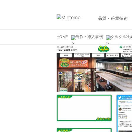
品質・得意技術
HOME
制作・導入事例
クルクル秋