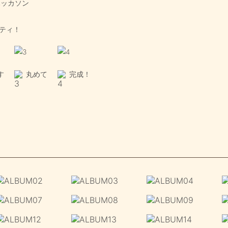
f ハッカソン
ティ！
す
丸めて
完成！