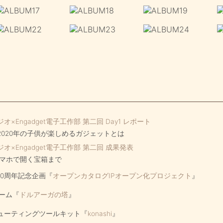
×Engadget電子工作部 第二回 Day1 レポート
020年の子供が楽しめるガジェットとは
×Engadget電子工作部 第二回 成果発表
スマホで開く宝箱まで
10周年記念企画『
オープンカタログIPオープン化プロジェクト
』
ゲーム『
ドルアーガの塔
』
ューティングツールキット『
konashi
』